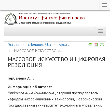
Tog
nav
Перейти
к
основному
Toggl
содержанию
navig
Главная
«Человек.RU»
Архив
МАССОВОЕ ИСКУССТВО И..
МАССОВОЕ ИСКУССТВО И ЦИФРОВАЯ
РЕВОЛЮЦИЯ
Горбачева А. Г.
Информация об авторе:
Горбачева Анна Геннадьевна
, старший преподаватель
кафедры информационных технологий, Новосибирский
государственный университет экономики и управления.