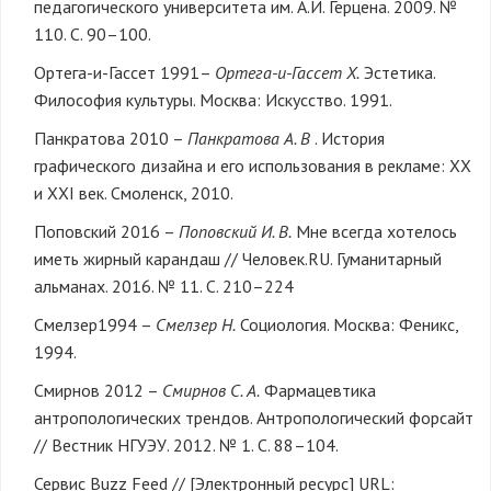
педагогического университета им. А.И. Герцена. 2009. №
110. С. 90–100.
Ортега-и-Гассет 1991–
Ортега-и-Гассет Х.
Эстетика.
Философия культуры. Москва: Искусство. 1991.
Панкратова 2010 –
Панкратова А. В
. История
графического дизайна и его использования в рекламе: XX
и XXI век. Смоленск, 2010.
Поповский 2016 –
Поповский И. В.
Мне всегда хотелось
иметь жирный карандаш // Человек.RU. Гуманитарный
альманах. 2016. № 11. С. 210–224
Смелзер1994 –
Смелзер Н.
Социология. Москва: Феникс,
1994.
Смирнов 2012 –
Смирнов С. А.
Фармацевтика
антропологических трендов. Антропологический форсайт
// Вестник НГУЭУ. 2012. № 1. С. 88–104.
Сервис Buzz Feed // [Электронный ресурс] URL: